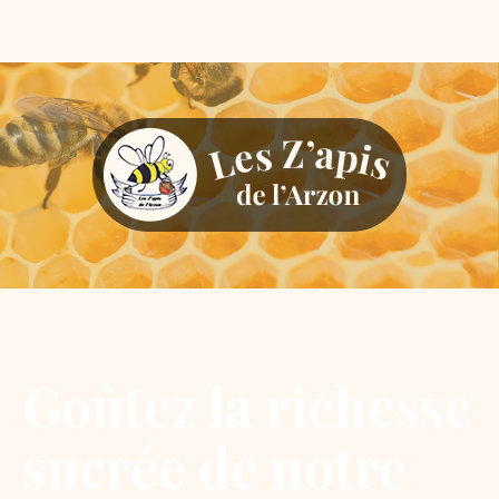
Goûtez
la
richesse
sucrée
de
notre