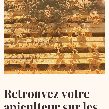
z'est parti !
Retrouvez
votre
apiculteur
sur
les