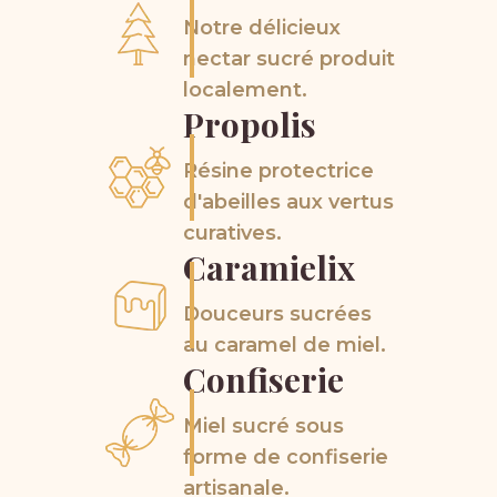
Notre délicieux
nectar sucré produit
localement.
Propolis
Résine protectrice
d'abeilles aux vertus
curatives.
Caramielix
Douceurs sucrées
au caramel de miel.
Confiserie
Miel sucré sous
forme de confiserie
artisanale.